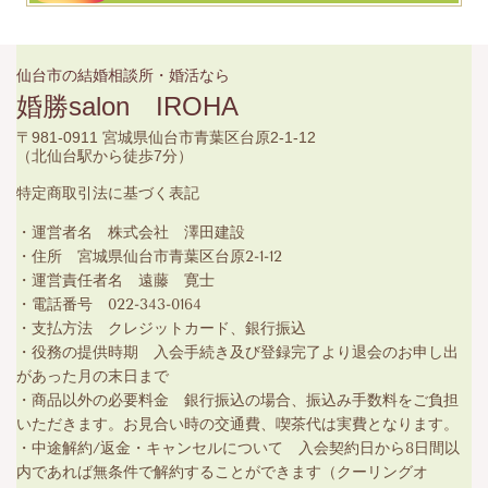
仙台市の結婚相談所・婚活なら
婚勝salon IROHA
〒981-0911 宮城県仙台市青葉区台原2-1-12
（北仙台駅から徒歩7分）
特定商取引法に基づく表記
・運営者名 株式会社 澤田建設
・住所 宮城県仙台市青葉区台原2-1-12
・運営責任者名 遠藤 寛士
・電話番号 022-343-0164
・支払方法 クレジットカード、銀行振込
・役務の提供時期 入会手続き及び登録完了より退会のお申し出
があった月の末日まで
・商品以外の必要料金 銀行振込の場合、振込み手数料をご負担
いただきます。お見合い時の交通費、喫茶代は実費となります。
・中途解約/返金・キャンセルについて 入会契約日から8日間以
内であれば無条件で解約することができます（クーリングオ